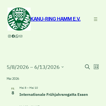
KANU-RING HAMM E.V.
Instagram
Facebook
WhatsApp
E-Mail
Veranstaltungen
Veranst
Ver
5/8/2026
 – 
6/13/2026
Suche
Liste
Ans
Suche
Datum
Nav
wählen.
Mai 2026
und
Ansicht
Mai 8
–
Mai 10
FR.
8
Internationale Frühjahrsregatta Essen
Navigat