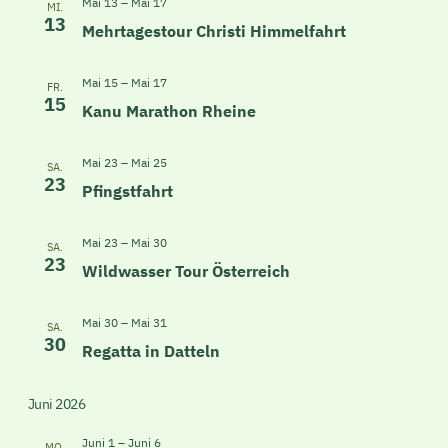
Mai 13
–
Mai 17
MI.
13
Mehrtagestour Christi Himmelfahrt
Mai 15
–
Mai 17
FR.
15
Kanu Marathon Rheine
Mai 23
–
Mai 25
SA.
23
Pfingstfahrt
Mai 23
–
Mai 30
SA.
23
Wildwasser Tour Österreich
Mai 30
–
Mai 31
SA.
30
Regatta in Datteln
Juni 2026
Juni 1
–
Juni 6
MO.