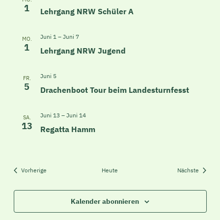
1
Lehrgang NRW Schüler A
Juni 1
–
Juni 7
MO.
1
Lehrgang NRW Jugend
Juni 5
FR.
5
Drachenboot Tour beim Landesturnfesst
Juni 13
–
Juni 14
SA.
13
Regatta Hamm
Veranstaltungen
Veranst
Vorherige
Heute
Nächste
Kalender abonnieren