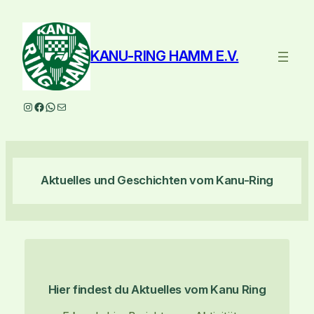
Zum
Inhalt
springen
KANU-RING HAMM E.V.
Instagram
Facebook
WhatsApp
E-Mail
Aktuelles und Geschichten vom Kanu-Ring
Hier findest du Aktuelles vom Kanu Ring