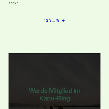
admin
1
2
3
…
18
→
Werde Mitglied im
Kanu-Ring