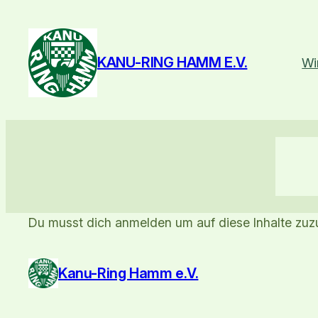
Zum
Inhalt
springen
KANU-RING HAMM E.V.
Wi
Du musst dich anmelden um auf diese Inhalte zuzu
Kanu-Ring Hamm e.V.