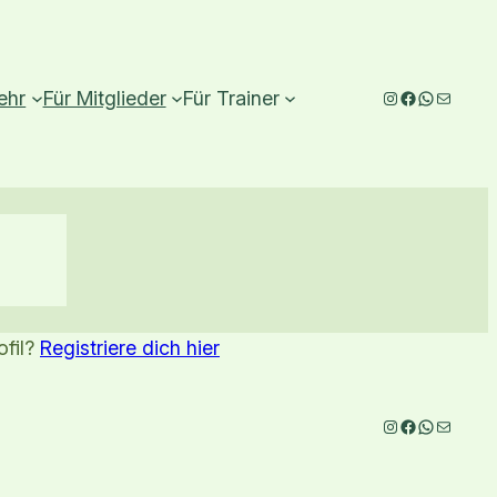
Instagram
Facebook
WhatsAp
E-Mail
ehr
Für Mitglieder
Für Trainer
ofil?
Registriere dich hier
Instagram
Facebook
WhatsAp
E-Mail