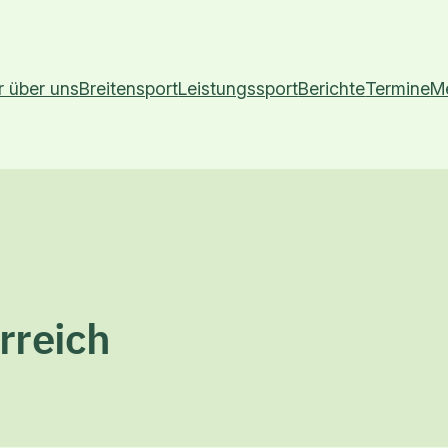
r über uns
Breitensport
Leistungssport
Berichte
Termine
M
rreich