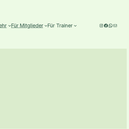
Instagram
Facebook
WhatsAp
E-Mail
ehr
Für Mitglieder
Für Trainer