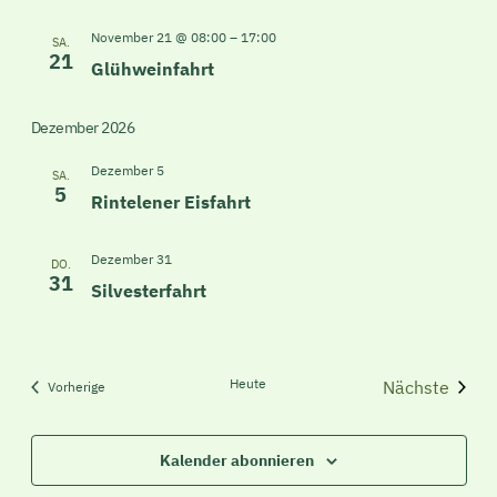
November 21 @ 08:00
–
17:00
SA.
21
Glühweinfahrt
Dezember 2026
Dezember 5
SA.
5
Rintelener Eisfahrt
Dezember 31
DO.
31
Silvesterfahrt
Heute
Nächste
Veranstaltungen
Vorherige
Veranstal
Kalender abonnieren