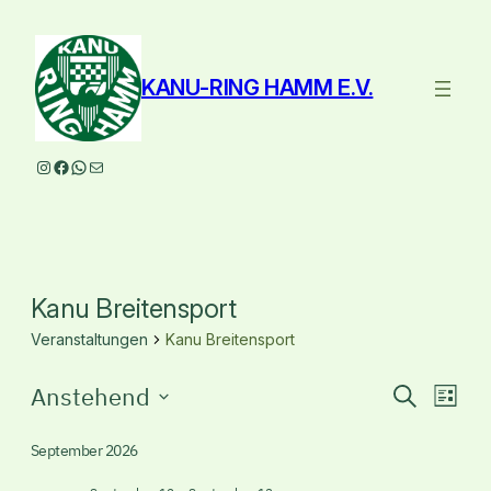
KANU-RING HAMM E.V.
Instagram
Facebook
WhatsApp
E-Mail
Kanu Breitensport
Veranstaltungen
Kanu Breitensport
Veranstaltungen
Veranst
Ver
Anstehend
Suche
Liste
Ans
Suche
Datum
Nav
wählen.
September 2026
und