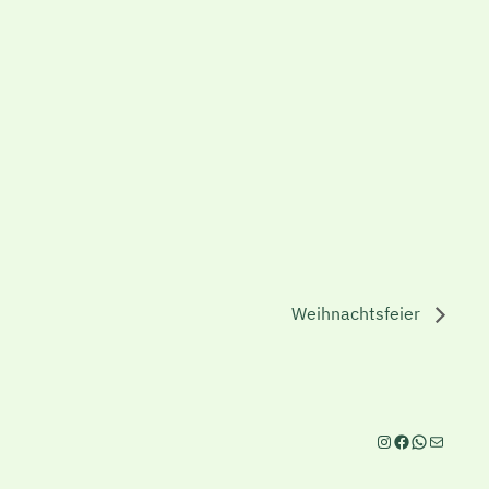
Weihnachtsfeier
Instagram
Facebook
WhatsAp
E-Mail