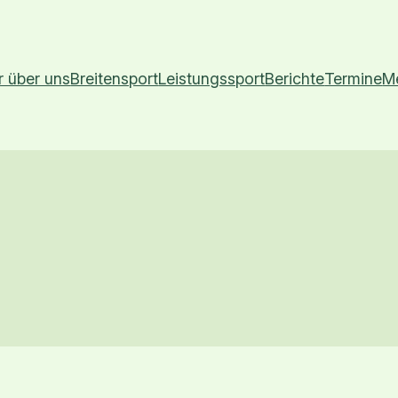
r über uns
Breitensport
Leistungssport
Berichte
Termine
M