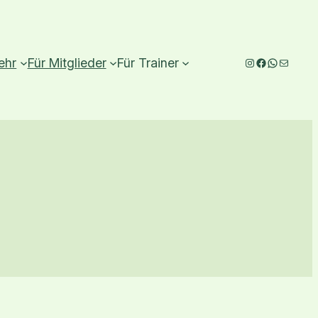
Instagram
Facebook
WhatsAp
E-Mail
ehr
Für Mitglieder
Für Trainer