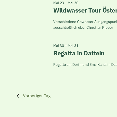
30,
Navigation
Mai 23
–
Mai 30
Wildwasser Tour Öster
2026
Verschiedene Gewässer Ausgangspunkt 
ausschließlich über Christian Kipper
Mai 30
–
Mai 31
Regatta in Datteln
Regatta am Dortmund Ems Kanal in Datt
Vorheriger Tag