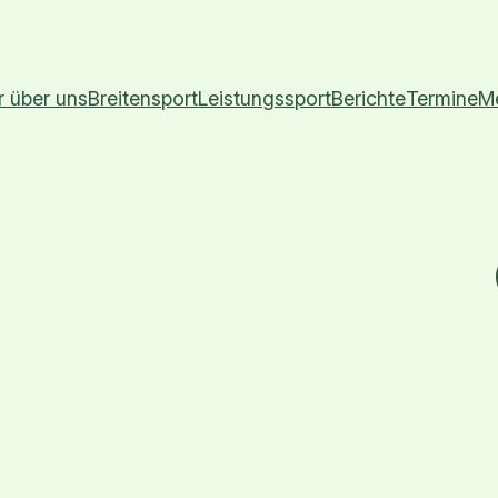
r über uns
Breitensport
Leistungssport
Berichte
Termine
M
n