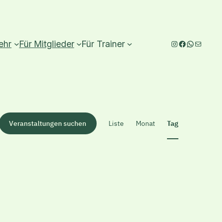
Instagram
Facebook
WhatsAp
E-Mail
ehr
Für Mitglieder
Für Trainer
Veranstalt
Veranstaltungen suchen
Liste
Monat
Tag
Ansichten
Navigation