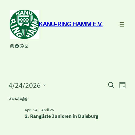
KANU-RING HAMM E.V.
Instagram
Facebook
WhatsApp
E-Mail
Veranstaltungen
Veranst
Ver
4/24/2026
Suche
Tag
Ans
Suche
Datum
für
Ganztägig
Nav
wählen.
und
April
April 24
–
April 26
Ansicht
2. Rangliste Junioren in Duisburg
24,
Navigat
2026