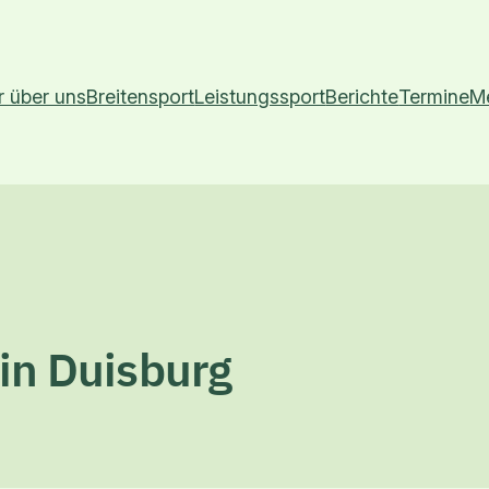
r über uns
Breitensport
Leistungssport
Berichte
Termine
M
 in Duisburg