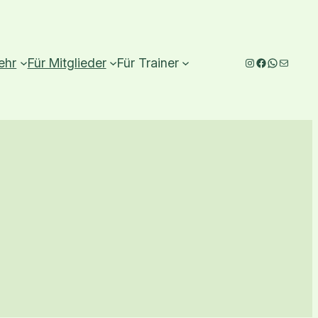
Instagram
Facebook
WhatsAp
E-Mail
ehr
Für Mitglieder
Für Trainer