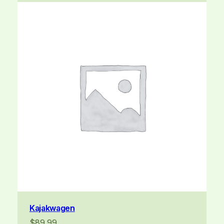
Kajakwagen
$
89.99