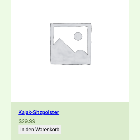
e
M
e
n
g
e
Kajak-Sitzpolster
$
29.99
In den Warenkorb