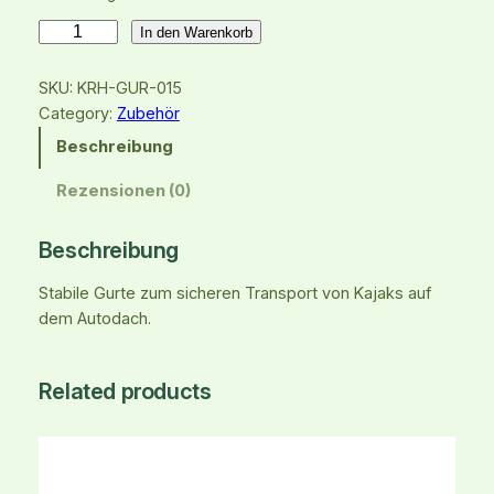
K
In den Warenkorb
a
j
SKU:
KRH-GUR-015
a
Category:
Zubehör
k
Beschreibung
-
T
Rezensionen (0)
r
a
Beschreibung
n
s
Stabile Gurte zum sicheren Transport von Kajaks auf
p
dem Autodach.
o
r
t
Related products
g
u
r
t