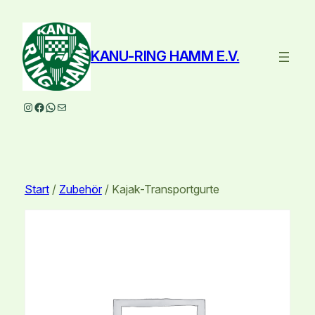
Zum
Inhalt
springen
KANU-RING HAMM E.V.
Instagram
Facebook
WhatsApp
E-Mail
Start
/
Zubehör
/ Kajak-Transportgurte