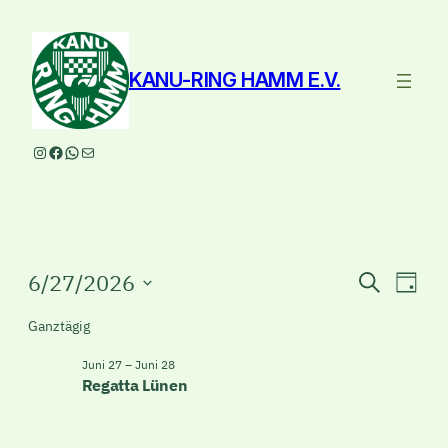
KANU-RING HAMM E.V.
Instagram
Facebook
WhatsApp
E-Mail
Veranstaltungen
Veranst
Ver
6/27/2026
Suche
Tag
Ans
Suche
Datum
für
Ganztägig
Nav
wählen.
und
Juni
Juni 27
–
Juni 28
Ansicht
Regatta Lünen
27,
Navigat
2026