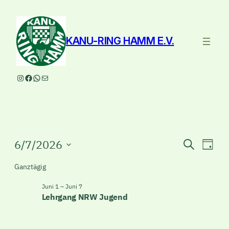
KANU-RING HAMM E.V.
Instagram
Facebook
WhatsApp
E-Mail
Veranstaltungen
Veranst
Ver
6/7/2026
Suche
Tag
Ans
Suche
Datum
für
Ganztägig
Nav
wählen.
und
Juni
Juni 1
–
Juni 7
Ansicht
Lehrgang NRW Jugend
7,
Navigat
2026