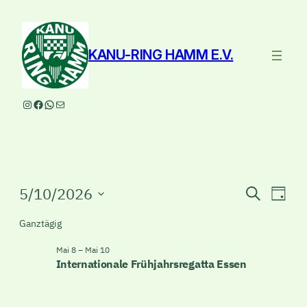
KANU-RING HAMM E.V.
Instagram
Facebook
WhatsApp
E-Mail
Veranstaltungen
Veranst
Ver
5/10/2026
Suche
Tag
Ans
Suche
Datum
für
Ganztägig
Nav
wählen.
und
Mai
Mai 8
–
Mai 10
Ansicht
Internationale Frühjahrsregatta Essen
10,
Navigat
2026