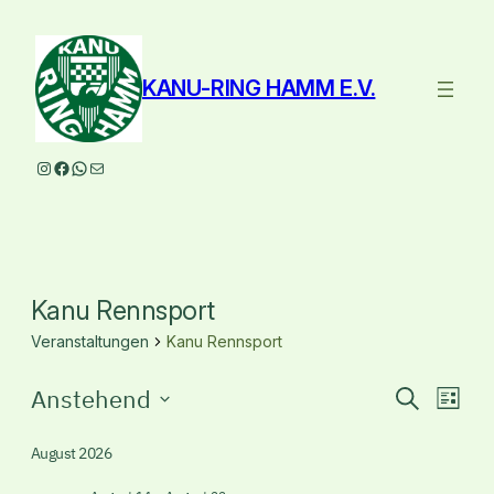
KANU-RING HAMM E.V.
Instagram
Facebook
WhatsApp
E-Mail
Kanu Rennsport
Veranstaltungen
Kanu Rennsport
Veranstaltungen
Veranst
Ver
Anstehend
Suche
Liste
Ans
Suche
Datum
Nav
wählen.
August 2026
und