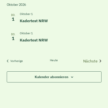
Oktober 2026
Oktober 1
DO.
1
Kadertest NRW
Oktober 1
DO.
1
Kadertest NRW
Heute
Nächste
Veranstaltungen
Vorherige
Veranstal
Kalender abonnieren